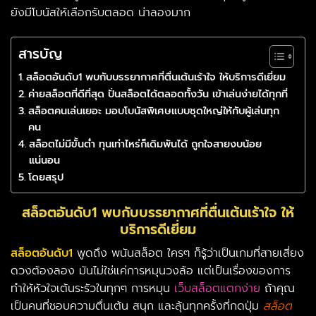
ยังมีโบนัสให้เลือกรับตลอด น่าลองมาก
สารบัญ
สล็อตอันดับ1 พบกับบรรยากาศที่ตื่นเต้นเร้าใจ ให้บริการดีเยี่ยม
ค่ายสล็อตที่ดีที่สุด ปั่นสล็อตได้ตลอดทั้งวัน เข้าเล่นง่ายได้ทุกที่
สล็อตคนเล่นเยอะ มอบโบนัสพิเศษแบบชุดใหญ่ให้กับผู้เล่นทุก
คน
สล็อตไม่มีขั้นต่ำ ทุนเท่าไหร่ก็เดิมพันได้ ถูกใจสายงบน้อย
แน่นอน
โดยสรุป
สล็อตอันดับ1 พบกับบรรยากาศที่ตื่นเต้นเร้าใจ ให้
บริการดีเยี่ยม
สล็อตอันดับ1
พูดถึง พนันสล็อต ใครๆ ก็รู้ว่าเป็นเกมที่สายเสี่ยง
ดวงต้องลอง มันไม่ใช่แค่การหมุนวงล้อ แต่เป็นเรื่องของการ
ทำให้หัวใจเต้นระรัวในทุกๆ การหมุน
เว็บสล็อตแตกง่าย
ถ้าคุณ
เป็นคนที่ชอบความตื่นเต้น สนุก และลุ้นทุกครั้งที่กดปุ่ม
สล็อต