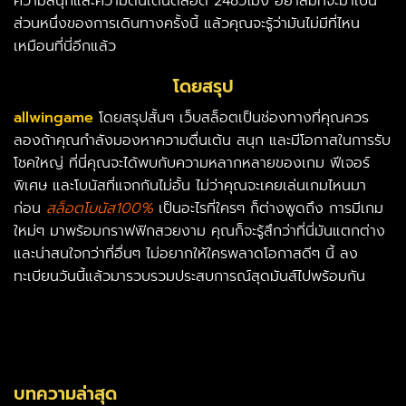
ความสนุกและความตื่นเต้นตลอด 24ชั่วโมง อย่าลืมที่จะมาเป็น
ส่วนหนึ่งของการเดินทางครั้งนี้ แล้วคุณจะรู้ว่ามันไม่มีที่ไหน
เหมือนที่นี่อีกแล้ว
โดยสรุป
allwingame
โดยสรุปสั้นๆ เว็บสล็อตเป็นช่องทางที่คุณควร
ลองถ้าคุณกำลังมองหาความตื่นเต้น สนุก และมีโอกาสในการรับ
โชคใหญ่ ที่นี่คุณจะได้พบกับความหลากหลายของเกม ฟีเจอร์
พิเศษ และโบนัสที่แจกกันไม่อั้น ไม่ว่าคุณจะเคยเล่นเกมไหนมา
ก่อน
สล็อตโบนัส100%
เป็นอะไรที่ใครๆ ก็ต่างพูดถึง การมีเกม
ใหม่ๆ มาพร้อมกราฟฟิกสวยงาม คุณก็จะรู้สึกว่าที่นี่มันแตกต่าง
และน่าสนใจกว่าที่อื่นๆ ไม่อยากให้ใครพลาดโอกาสดีๆ นี้ ลง
ทะเบียนวันนี้แล้วมารวบรวมประสบการณ์สุดมันส์ไปพร้อมกัน
บทความล่าสุด