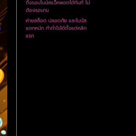
ถึงรอบโบนัสแจ็คพอตได้ทันที ไม่
ต้องรอนาน
ค่ายสล็อต ปลอดภัย และโบนัส
แตกหนัก ทำกำไรได้ตั้งแต่คลิก
แรก