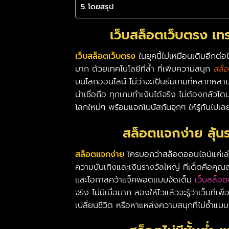
โดยสรุป
เว็บสล็อตเว็บตรง เท
เว็บสล็อตเว็บตรง
ในยุคนี้ไม่เหมือนเดิมอีกต่
มาก ด้วยเทคโนโลยีที่ล้ำ ที่เพิ่มความสนุก
สล็อ
บนโลกออนไลน์ ไม่ว่าจะเป็นธีมเกมที่หลากหล
น่าเชื่อถือ ทุกเกมทำเงินได้จริง ไม่ต้องกลัวโด
โลกใหม่ๆ พร้อมแจกโบนัสกันจุกๆ ให้รู้กันไปเล
สล็อตแจกง่าย ลุ้นรว
สล็อตแจกง่าย
ใครบอกว่าสล็อตออนไลน์แค่เล่น
ความบันเทิงและเงินรางวัลใหญ่ ทีเด็ดคือคุณสา
และโอกาสคว้าแจ็คพอตแบบจัดเต็ม
เว็บสล็อต
จริง ไม่มีเบื่อมาก ลองให้ไวแล้วจะรู้ว่าเว็บที่เ
เปลี่ยนชีวิต หรือหาแหล่งความสนุกที่ไม่ซ้ำ