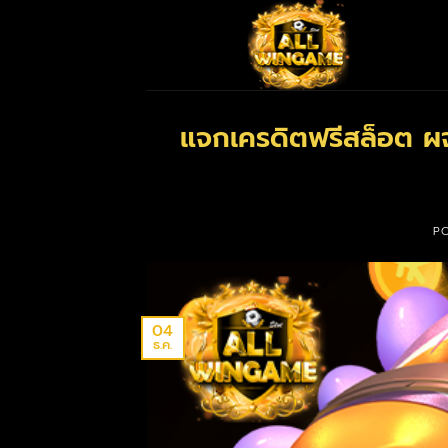
ข้าม
ไป
ยัง
เนื้อหา
แจกเครดิตฟรีสล็อต ผจ
P
04
ธ.ค.