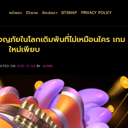
หน้าแรก
รีวิวเกม
ติดต่อเรา
SITEMAP
PRIVACY POLICY
ญภัยในโลกเดิมพันที่ไม่เหมือนใคร เกม
ใหม่เพียบ
OSTED ON
2025-12-04
BY
ADMIN