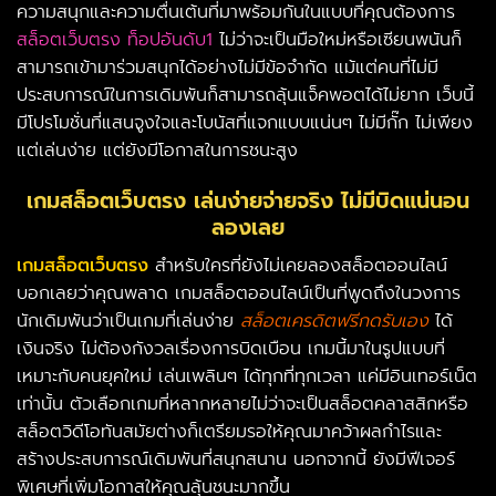
ความสนุกและความตื่นเต้นที่มาพร้อมกันในแบบที่คุณต้องการ
สล็อตเว็บตรง ท็อปอันดับ1
ไม่ว่าจะเป็นมือใหม่หรือเซียนพนันก็
สามารถเข้ามาร่วมสนุกได้อย่างไม่มีข้อจำกัด แม้แต่คนที่ไม่มี
ประสบการณ์ในการเดิมพันก็สามารถลุ้นแจ็คพอตได้ไม่ยาก เว็บนี้
มีโปรโมชั่นที่แสนจูงใจและโบนัสที่แจกแบบแน่นๆ ไม่มีกั๊ก ไม่เพียง
แต่เล่นง่าย แต่ยังมีโอกาสในการชนะสูง
เกมสล็อตเว็บตรง เล่นง่ายจ่ายจริง ไม่มีบิดแน่นอน
ลองเลย
เกมสล็อตเว็บตรง
สำหรับใครที่ยังไม่เคยลองสล็อตออนไลน์
บอกเลยว่าคุณพลาด เกมสล็อตออนไลน์เป็นที่พูดถึงในวงการ
นักเดิมพันว่าเป็นเกมที่เล่นง่าย
สล็อตเครดิตฟรีกดรับเอง
ได้
เงินจริง ไม่ต้องกังวลเรื่องการบิดเบือน เกมนี้มาในรูปแบบที่
เหมาะกับคนยุคใหม่ เล่นเพลินๆ ได้ทุกที่ทุกเวลา แค่มีอินเทอร์เน็ต
เท่านั้น ตัวเลือกเกมที่หลากหลายไม่ว่าจะเป็นสล็อตคลาสสิกหรือ
สล็อตวิดีโอทันสมัยต่างก็เตรียมรอให้คุณมาคว้าผลกำไรและ
สร้างประสบการณ์เดิมพันที่สนุกสนาน นอกจากนี้ ยังมีฟีเจอร์
พิเศษที่เพิ่มโอกาสให้คุณลุ้นชนะมากขึ้น