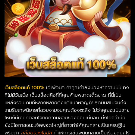
เว็บสล็อตแท้ 100%
เฮ้เพื่อนๆ ถ้าคุณกำลังมองหาความบันเทิง
ที่ไม่มีวันเบื่อ เว็บสล็อตคือที่ที่คุณห้ามพลาดเด็ดขาด ที่นี่เป็น
แหล่งรวมเกมที่หลากหลายตั้งแต่แนวผจญภัยสุดมันส์ไปจนถึง
เกมธีมเทพนิยายที่สวยงามจนคุณต้องตะลึง ไม่ว่าคุณจะเป็นสาย
ไหนก็มีเกมที่ตอบโจทย์ความชอบของคุณแน่นอน ยิ่งไปกว่านั้น
ยังมีโอกาสชนะแจ็คพอตใหญ่ที่อาจทำให้คุณกลายเป็นเศรษฐีใน
พริบตา
สล็อตรวมโบนัส
ทำให้การเล่นพนันกลายเป็นเรื่องสนุกไร้