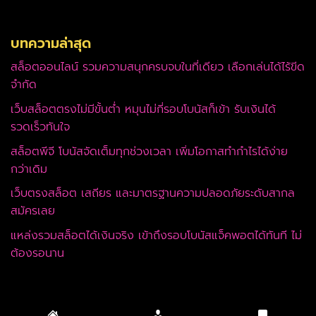
บทความล่าสุด
สล็อตออนไลน์ รวมความสนุกครบจบในที่เดียว เลือกเล่นได้ไร้ขีด
จำกัด
เว็บสล็อตตรงไม่มีขั้นต่ำ หมุนไม่กี่รอบโบนัสก็เข้า รับเงินได้
รวดเร็วทันใจ
สล็อตพีจี โบนัสจัดเต็มทุกช่วงเวลา เพิ่มโอกาสทำกำไรได้ง่าย
กว่าเดิม
เว็บตรงสล็อต เสถียร และมาตรฐานความปลอดภัยระดับสากล
สมัครเลย
แหล่งรวมสล็อตได้เงินจริง เข้าถึงรอบโบนัสแจ็คพอตได้ทันที ไม่
ต้องรอนาน