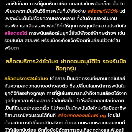
เสน่ห์ไม่น้อย การที่ผู้คนหันมาให้ความสนใจกับพนันสล็อตนั้น ไม่
เพียงเพราะมันเป็นวิธีการพนันที่เข้าถึงง่าย
สล็อตแท้100%
แต่
เพราะมันเต็มไปด้วยความหลากหลาย ทั้งในด้านของธีมเกม
กราฟิก และเสียงเอฟเฟกต์ที่ทำให้ทุกการหมุนเกิดความประทับใจ
สล็อตออโต้
การพนันสล็อตในยุคนี้ยังมีฟีเจอร์พิเศษต่างๆ เช่น
รอบโบนัส สปินฟรี หรือแม้กระทั่งแจ็คพ็อตที่เปลี่ยนชีวิตได้ใน
พริบตา
สล็อตบริการ24ชั่วโมง ฝากถอนอนุมัติไว รองรับมือ
ถือทุกรุ่น
สล็อตบริการ24ชั่วโมง
ได้กลายเป็นนวัตกรรมที่ผสานเทคโนโลยี
กับความสะดวกสบายอย่างลงตัว ซึ่งเปลี่ยนโฉมหน้าการพนันใน
ยุคดิจิทัลอย่างถูกยุค การที่ผู้เล่นสามารถเข้าถึงเกมสล็อตได้จาก
ทุกที่ทุกเวลาเพียงปลายนิ้วสัมผัสนั้น ทำให้สล็อตออนไลน์กลาย
เป็นที่นิยมอย่างรวดเร็ว ไม่ว่าจะเป็นนักพนันมือใหม่หรือมืออาชีพ
ก็สามารถมีส่วนร่วมได้ทันที
สล็อตทดลองเล่นฟรี pg
โดยไม่
ต้องเดินทางไปถึงคาสิโนจริงๆ ด้วยความหลากหลายของเกมที่
มีให้เลือกนับร้อย อีกทั้งยังมีอัตราการชนะที่แตกต่างและฟีเจอร์