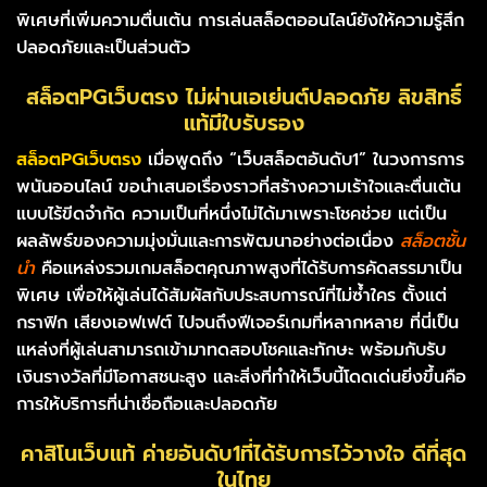
พิเศษที่เพิ่มความตื่นเต้น การเล่นสล็อตออนไลน์ยังให้ความรู้สึก
ปลอดภัยและเป็นส่วนตัว
สล็อตPGเว็บตรง ไม่ผ่านเอเย่นต์ปลอดภัย ลิขสิทธิ์
แท้มีใบรับรอง
สล็อตPGเว็บตรง
เมื่อพูดถึง “เว็บสล็อตอันดับ1” ในวงการการ
พนันออนไลน์ ขอนำเสนอเรื่องราวที่สร้างความเร้าใจและตื่นเต้น
แบบไร้ขีดจำกัด ความเป็นที่หนึ่งไม่ได้มาเพราะโชคช่วย แต่เป็น
ผลลัพธ์ของความมุ่งมั่นและการพัฒนาอย่างต่อเนื่อง
สล็อตชั้น
นำ
คือแหล่งรวมเกมสล็อตคุณภาพสูงที่ได้รับการคัดสรรมาเป็น
พิเศษ เพื่อให้ผู้เล่นได้สัมผัสกับประสบการณ์ที่ไม่ซ้ำใคร ตั้งแต่
กราฟิก เสียงเอฟเฟต์ ไปจนถึงฟีเจอร์เกมที่หลากหลาย ที่นี่เป็น
แหล่งที่ผู้เล่นสามารถเข้ามาทดสอบโชคและทักษะ พร้อมกับรับ
เงินรางวัลที่มีโอกาสชนะสูง และสิ่งที่ทำให้เว็บนี้โดดเด่นยิ่งขึ้นคือ
การให้บริการที่น่าเชื่อถือและปลอดภัย
คาสิโนเว็บแท้ ค่ายอันดับ1ที่ได้รับการไว้วางใจ ดีที่สุด
ในไทย