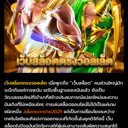
เว็บสล็อตตรงวอลเล็ต
เมื่อพูดถึง “เว็บสล็อต” คนส่วนใหญ่มัก
จะนึกถึงแค่การพนัน แต่ในพื้นฐานของมันแล้ว ยังเป็น
วัฒนธรรมใหม่ที่เข้ามาที่สร้างประสบการณ์แปลกใหม่และความ
บันเทิงที่ไม่เหมือนใคร การเล่นสล็อตออนไลน์ไม่ได้เป็นแค่เกม
ชนิดหนึ่ง
สล็อตแตกง่าย2025
แต่เป็นการเชื่อมโยงระหว่าง
เทคโนโลยีและศิลปะการออกแบบที่เกิดขึ้นในยุคดิจิทัลนี้ เว็บ
สล็อตในปัจจุบันเปิดโอกาสให้ผู้เล่นสามารถสัมผัสความสนุกได้