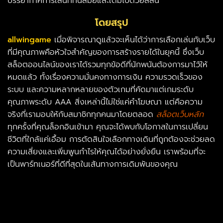
บรรยากาศการเล่นที่ทันสมัยและเต็มไปด้วยสีสัน
โดยสรุป
allwingame
เมื่อพิจารณาดูแล้วจะเห็นได้ว่าการเลือกเล่นกับเว็บ
ที่มีคุณภาพคือหัวใจสำคัญของการสร้างรายได้ในยุคนี้ ซึ่งเว็บ
สล็อตออนไลน์ของเราได้รวมทุกข้อดีที่นักพนันต้องการมาไว้ให้
หมดแล้ว ทั้งเรื่องความมั่นคงทางการเงิน ความรวดเร็วของ
ระบบ และความหลากหลายของตัวเกมที่คัดมาแต่เกมระดับ
คุณภาพระดับ AAA สิ่งเหล่านี้ไม่ใช่แค่คำโฆษณา แต่คือความ
จริงที่เรามอบให้กับสมาชิกทุกคนมาโดยตลอด
สล็อตเว็บหลัก
ทุกครั้งที่คุณล็อกอินเข้ามา คุณจะได้พบกับโอกาสในการเปลี่ยน
ชีวิตที่ใกล้แค่เอื้อม การตัดสินใจเลือกทางเดินที่ถูกต้องจะช่วยลด
ความเสี่ยงและเพิ่มพูนกำไรให้คุณได้อย่างยั่งยืน เราพร้อมที่จะ
เป็นพาร์ทเนอร์ที่ดีที่สุดในเส้นทางการเดิมพันของคุณ