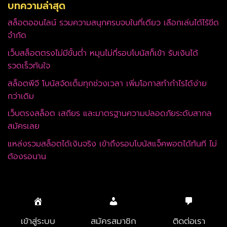
บทความล่าสุด
สล็อตออนไลน์ รวมความสนุกครบจบในที่เดียว เลือกเล่นได้ไร้ขีด
จำกัด
เว็บสล็อตตรงไม่มีขั้นต่ำ หมุนไม่กี่รอบโบนัสก็เข้า รับเงินได้
รวดเร็วทันใจ
สล็อตพีจี โบนัสจัดเต็มทุกช่วงเวลา เพิ่มโอกาสทำกำไรได้ง่าย
กว่าเดิม
เว็บตรงสล็อต เสถียร และมาตรฐานความปลอดภัยระดับสากล
สมัครเลย
แหล่งรวมสล็อตได้เงินจริง เข้าถึงรอบโบนัสแจ็คพอตได้ทันที ไม่
ต้องรอนาน
Copyright 2026 ©
allwingame
เข้าสู่ระบบ
สมัครสมาชิก
ติดต่อเรา