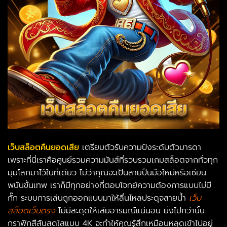
เว็บสล็อตคืนยอดเสีย
เตรียมตัวรับความปังระดับตัวมารดา
เพราะที่นี่เราคือศูนย์รวมความมันส์ที่รวบรวมเกมสล็อตจากทั่วทุก
มุมโลกมาไว้ในที่เดียว ไม่ว่าคุณจะเป็นสายปั่นมือใหม่หรือเซียน
พนันขั้นเทพ เราก็มีทุกอย่างที่ตอบโจทย์ความต้องการแบบไม่มี
กั๊ก ระบบการเล่นถูกออกแบบมาให้ลื่นไหลประดุจสายน้ำ
เว็บ
สล็อตเว็บตรง
ไม่มีสะดุดให้เสียอารมณ์แน่นอน ยิ่งไปกว่านั้น
กราฟิกสีสันสดใสแบบ 4K จะทำให้คุณรู้สึกเหมือนหลุดเข้าไปอยู่