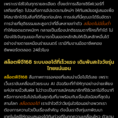
เพราะเราใส่ใจในทุกรายละเอียด ตั้งแต่การเลือกเซิร์ฟเวอร์ที่
เสถียรที่สุด ไปจนถึงการอัปเดตเกมใหม่ๆ ให้ทันสมัยอยู่เสมอเพื่อ
ให้สมาชิกได้รับสิ่งที่ดีที่สุดก่อนใคร การเล่นที่นี่คุณจะได้รับอัตรา
การจ่ายที่ยุติธรรมและสูงกว่าที่อื่นหลายเท่าตัว
สล็อตไม่มีขั้นต่ำ
ทำให้ยอดแตกหนักๆ กลายเป็นเรื่องปกติธรรมดาที่ใครก็ทำได้ ไม่
ต้องใช้เงินทุนเยอะก็สามารถปั้นยอดหลักสิบให้เป็นหลักหมื่นได้
อย่างง่ายดายเหมือนร่ายมนตร์ เรามีทีมงานมืออาชีพคอย
ซัพพอร์ตตลอด 24ชั่วโมง
สล็อตพีจี168 ระบบออโต้ที่เร็วแรง เดิมพันสะใจวัยรุ่น
ไทยแน่นอน
สล็อตพีจี168
ลืมภาพการรอคอยที่แสนน่าเบื่อไปได้เลย เพราะ
เว็บเราขับเคลื่อนด้วยระบบ AI อัจฉริยะที่ทำให้ทุกอย่างง่ายเพียง
แค่ปลายนิ้วสัมผัส ไม่ว่าจะเป็นการสมัครสมาชิกที่ใช้เวลาไม่ถึงนาที
หรือการกดรับโปรโมชั่นสุดคุ้มที่มาพร้อมกับเงื่อนไขน้อยที่สุดใน
สามโลก
สล็อตออโต้
เราเข้าใจดีว่าวัยรุ่นใจร้อนอย่างพวกเรา
ต้องการความไวเป็นเรื่องสำคัญ ดังนั้นเราจึงทุ่มเทพัฒนา
เทคโนโลยีให้ตอบสนองได้ทันท่วงทีในทุกความเคลื่อนไหว ตัวเกม