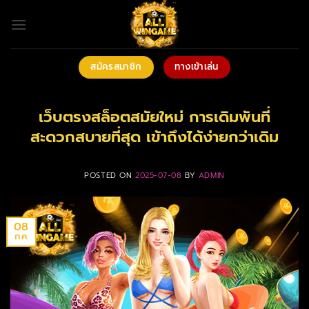
ข้าม
ไป
ยัง
เนื้อหา
สมัครสมาชิก
ทางเข้าเล่น
เว็บตรงสล็อตสมัยใหม่ การเดิมพันที่
สะดวกสบายที่สุด เข้าถึงได้ง่ายกว่าเดิม
POSTED ON
2025-07-08
BY
ADMIN
08
ก.ค.