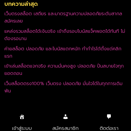
บทความล่าสุด
เว็บตรงสล็อต เสถียร และมาตรฐานความปลอดภัยระดับสากล
สมัครเลย
แหล่งรวมสล็อตได้เงินจริง เข้าถึงรอบโบนัสแจ็คพอตได้ทันที ไม่
ต้องรอนาน
ค่ายสล็อต ปลอดภัย และโบนัสแตกหนัก ทำกำไรได้ตั้งแต่คลิก
แรก
เข้าเล่นสล็อตแจกจริง ความมั่นคงสูง ปลอดภัย ปั่นสบายใจทุก
ยอดถอน
เว็บสล็อตตรง100% เว็บตรง ปลอดภัย มั่นใจได้ในทุกการเดิม
พัน
Copyright 2026 ©
allwingame
เข้าสู่ระบบ
สมัครสมาชิก
ติดต่อเรา