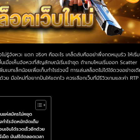
ไม่รู้จังหวะ แตก จริงๆ คืออะไร เคล็ดลับคืออย่าพึ่งกดหมุนรัว ให้เริ่ม
นเมื่อเห็นจังหวะที่สัญลักษณ์เริ่มเข้าชุด ถ้าเกมไหนเริ่มออก Scatter
เพิ่มเบทเล็กน้อยเพื่อเก็บกำไรช่วงนี้ การเล่นสล็อตไม่ได้ใช้ดวงอย่างเด
ด้วย มือใหม่ที่อยากปั่นให้แตกไว ควรเลือกเว็บที่มีรีวิวเกมและค่า RTP
คนแห่สมัครไม่หยุด
กำไรจัดหนักจัดเต็ม
อนเงินได้รวดเร็วอีกด้วย
ร์เน็ต มันส์ได้ตลอดเวลา