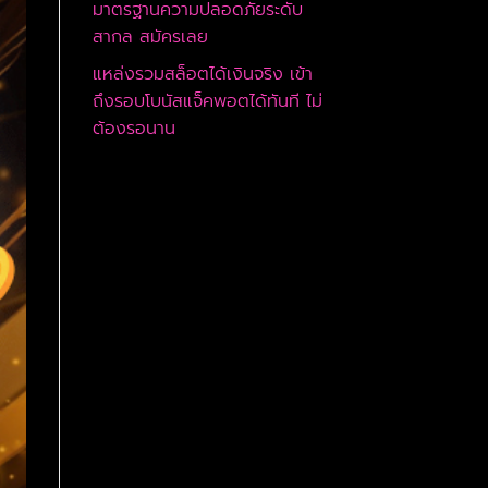
มาตรฐานความปลอดภัยระดับ
สากล สมัครเลย
แหล่งรวมสล็อตได้เงินจริง เข้า
ถึงรอบโบนัสแจ็คพอตได้ทันที ไม่
ต้องรอนาน