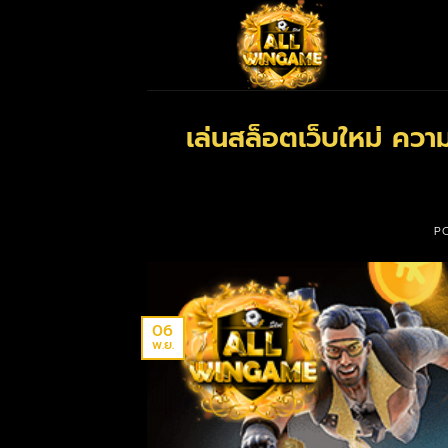
ข้าม
ไป
ยัง
เนื้อหา
เล่นสล็อตเว็บใหม่ คว
P
06
พ.ย.