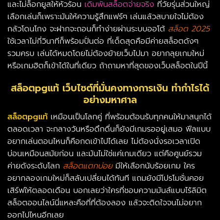
และไม่ล็อกยูสให้หัวร้อน
เดิมพันสล็อตจ่ายจริง
ที่วัยรุ่นส่วนใหญ่
เลือกเล่นก็เพราะมันให้ความรู้สึกแฟร์ๆ เล่นแล้วสบายใจไม่ต้อง
กลัวโดนโกง จะฝากจะถอนก็ทำง่ายผ่านระบบออโต้
สล็อต 2025
ใช้เวลาไม่กี่วินาทีก็พร้อมปั่นต่อ ที่เด็ดสุดคือมีค่ายสล็อตดังๆ
รวมครบ เล่นได้หมดโดยไม่ต้องย้ายเว็บไปมา อยากลุยเกมใหม่
หรือเกมฮิตก็เข้าได้ในที่เดียว ถ้าถามหาที่สุดของเว็บสล็อตในปีนี้
สล็อตpgแท้ เว็บไซต์ที่มั่นคงทางการเงิน ทำกำไรได้
อย่างมหาศาล
สล็อตpgแท้
เหมือนเป็นโลกคู่ ที่พร้อมต้อนรับทุกคนให้มาสนุกได้
ตลอดเวลา จะกลางวันหรือดึกดื่นก็ยังมีเกมรออยู่เสมอ ฟีลแบบ
อยากเล่นตอนไหนก็คือกดเข้าไปได้เลย ไม่ต้องนั่งรอเวลาเปิด
บ่อนเหมือนสมัยก่อน และมันไม่ใช่แค่เกมเดียว แต่คือศูนย์รวม
ค่ายดังระดับโลก
สล็อตแตกบ่อย
มีให้เลือกนับร้อยเกม ใคร
อยากลองเกมใหม่ก็สลับเปลี่ยนได้ทันที แถมยังมีโปรโมชั่นคอย
เสิร์ฟให้ตลอดเดือน บอกเลยว่าใครที่ชอบความมันส์แบบไร้ลิมิต
สล็อตออนไลน์นี่แหละคือที่ที่ต้องลอง แล้วจะติดใจจนไม่อยาก
ออกไปไหนอีกเลย