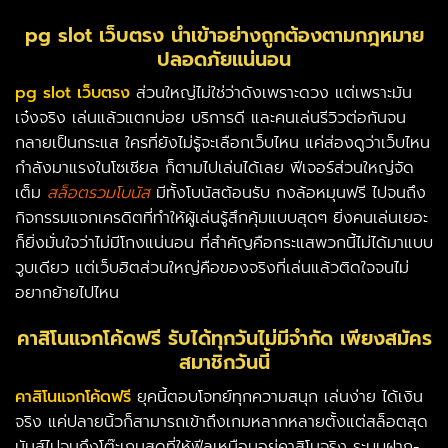
pg slot เว็บตรง นำเข้าอย่างถูกต้องตามกฎหมาย
ปลอดภัยแน่นอน
pg slot เว็บตรง
ส่วนใหญ่ไม่ใช่ว่าดังเพราะดวง แต่เพราะมัน
เจ๋งจริง เล่นแล้วแตกบ่อย บริการดี และคนเล่นรีวิวต่อกันจน
กลายเป็นกระแส ใครที่ยังไม่รู้จะเลือกเว็บไหน แค่ส่องดูว่าเว็บไหน
กำลังมาแรงในโซเชียล ก็ตามไปเล่นได้เลย ฟีเจอร์ส่วนใหญ่จัด
เต็ม
สล็อตรวมโบนัส
มีทั้งโบนัสต้อนรับ กงล้อหมุนฟรี ไปจนถึง
กิจกรรมแจกเครดิตที่ทำให้ผู้เล่นรู้สึกคุ้มแบบสุดๆ ยิ่งคนเล่นเยอะ
ก็ยิ่งมั่นใจว่าไม่มีโกงแน่นอน ที่สำคัญคือกระแสพวกนี้ไม่ได้มาแบบ
วูบเดียว แต่เว็บฮิตส่วนใหญ่คือของจริงที่เล่นแล้วติดใจจนไม่
อยากย้ายไปไหน
คาสิโนแจกโค้ดฟรี รับได้ทุกวันไม่มีจำกัด เพียงสมัคร
สมาชิกวันนี้
คาสิโนแจกโค้ดฟรี
ยุคนี้ตอบโจทย์ทุกความสนุก เล่นง่าย ได้เงิน
จริง แค่ปลายนิ้วก็สามารถเข้าถึงเกมหลากหลายตั้งแต่สล็อตสุด
มันส์ไปจนถึงโต๊ะเกมสดที่ให้ฟีลเหมือนอยู่คาสิโนจริง ระบบฝาก-