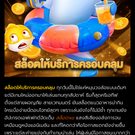
สล็อตให้บริการครอบคลุม
ทุกวันนี้ไม่ใช่แค่หมุนวงล้อแบบเดิมๆ
แต่มีเกมใหม่ออกมาให้เล่นแทบทุกสัปดาห์ ธีมก็สุดครีเอทีฟ
ตั้งแต่สายผจญภัย สายเวทมนตร์ ยันสล็อตแนวอาหารน่ากิน
ใครเบื่อง่ายนี่ตอบโจทย์สุดๆ เพราะเล่นยังไงก็ไม่มีซ้ำ ทุกเกมยัง
อัปเกรดเอฟเฟกต์จัดเต็ม
สล็อตxo
แสงสีเสียงอลังการจน
เหมือนดูหนังแอนิเมชัน และที่โหดกว่าคือโอกาสแตกยังง่ายขึ้น
เพราะแต่ละค่ายแข่งกันทำเกมน่าเล่น ให้ผู้เล่นมีโอกาสชนะมากกว่า