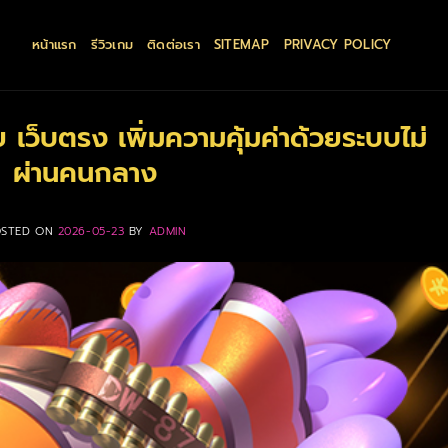
หน้าแรก
รีวิวเกม
ติดต่อเรา
SITEMAP
PRIVACY POLICY
 เว็บตรง เพิ่มความคุ้มค่าด้วยระบบไม่
ผ่านคนกลาง
OSTED ON
2026-05-23
BY
ADMIN