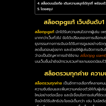
สล็อตบนมือถือ เติมความสนุกได้ทุกที่ พร้อมต
โดยสรุป
สล็อตpgแท้ เว็บอันดับ1 
สล็อตpgแท้
มักได้รับความสนใจจากผู้เล่น เ
มากกว่าเว็บทั่วไป ข้อได้เปรียบของการเลือกเล่นก
ธุรกรรมทางการเงินจะได้รับการดูแลอย่างรัดก
ลดขั้นตอนยุ่งยาก และช่วยให้ผู้เล่นจัดการเงิ
ว่าจะเป็นปัญหาการเข้าใช้งาน
สล็อตpg siam
บนเว็บชั้นนำยังมักรวบรวมค่ายเกมยอดนิยมไว้ห
สล็อตรวมทุกค่าย ความบัน
สล็อตรวมทุกค่าย
เป็นอีกทางเลือกที่หลายคนม
ความซับซ้อนและเพิ่มความคล่องตัวให้กับผู้เล่น
ใหม่อย่างต่อเนื่อง และมีเงื่อนไขการเล่นที่ชัดเ
จึงมักได้รับสิทธิประโยชน์เต็มกว่า เช่น โบนั