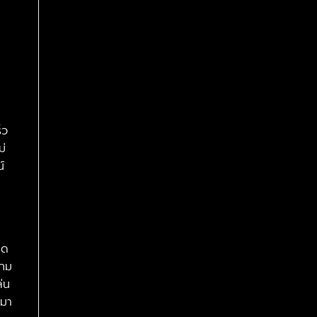
็ว
ม่
์
ลด
เกม
ล่น
บมา