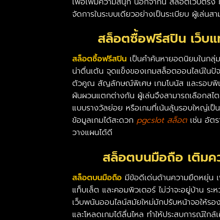
เพื่อเพิ่มความสนุก นอกจากนี้ สล็อตเว็บตรง 
จัดการในระบบเดียวอย่างเป็นระเบียบ ผู้เล่นส
สล็อตซื้อฟรีสปิน เว็บ
สล็อตซื้อฟรีสปิน
เป็นคำค้นหายอดนิยมในกลุ่มผ
น่าตื่นเต้น จุดแข็งของเกมสล็อตออนไลน์ในปัจจ
ตัวคูณ สัญลักษณ์พิเศษ เกมโบนัส และรอบพิเศ
ผันผวนแตกต่างกัน ผู้เล่นจึงสามารถเลือกสไต
แบบรางวัลย่อย หรือเกมที่เน้นลุ้นรอบใหญ่เป็
ข้อมูลเกมได้สะดวก
pgcslot สล็อต
เช่น อัต
วางแผนได้ดี
สล็อตบนมือถือ เติมคว
สล็อตบนมือถือ
มีข้อดีเด่นด้านความยืดหยุ่น
แท็บเล็ต และคอมพิวเตอร์ ไม่ว่าจะอยู่บ้าน ระห
เว็บพนันออนไลน์สมัยใหม่มักปรับหน้าจอให้รอ
และโหลดเกมได้ลื่นไหล ทำให้ประสบการณ์ใกล้เ