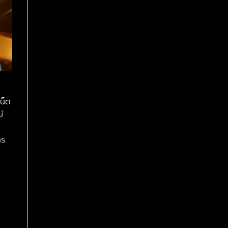
น็ต
่
าร