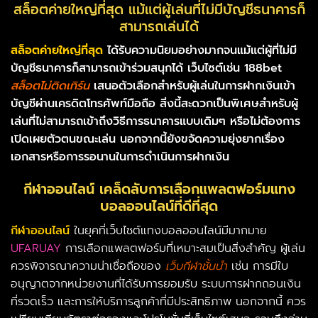
สล็อตค่ายใหญ่ที่สุด
แม้แต่ผู้เล่นที่ไม่มีบัญชีธนาคารก็
สามารถเล่นได้
สล็อตค่ายใหญ่ที่สุด
ได้รับความนิยมอย่างมากจนแม้แต่ผู้ที่ไม่มี
บัญชีธนาคารก็สามารถเข้าร่วมสนุกได้ เว็บไซต์เช่น 188bet
สล็อตไม่ติดเทิร์น
เสนอตัวเลือกสำหรับผู้เล่นในการฝากเงินเข้า
บัญชีผ่านเครดิตโทรศัพท์มือถือ สิ่งนี้สะดวกเป็นพิเศษสำหรับผู้
เล่นที่ไม่สามารถเข้าถึงวิธีการธนาคารแบบเดิมๆ หรือไม่ต้องการ
เปิดเผยตัวตนขณะเล่น นอกจากนี้ยังขจัดความยุ่งยากเรื่อง
เอกสารหรือการรอนานในการดำเนินการฝากเงิน
กีฬาออนไลน์
เคล็ดลับการเลือกแพลตฟอร์มแทง
บอลออนไลน์ที่ดีที่สุด
กีฬาออนไลน์
ในยุคที่เว็บไซต์แทงบอลออนไลน์มีมากมาย
UFARUAY
การเลือกแพลตฟอร์มที่เหมาะสมเป็นสิ่งสำคัญ ผู้เล่น
ควรพิจารณาความน่าเชื่อถือของ
เว็บกีฬาชั้นนำ
เช่น การมีใบ
อนุญาตจากหน่วยงานที่ได้รับการยอมรับ ระบบการฝากถอนเงิน
ที่รวดเร็ว และการให้บริการลูกค้าที่มีประสิทธิภาพ นอกจากนี้ ควร