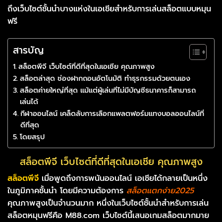
ถึงเว็บไซต์ชั้นนำบางแห่งในเอเชียสำหรับการเล่นสล็อตแบบหมุน
ฟรี
สารบัญ
สล็อตพีจี เว็บไซต์ที่ดีที่สุดในเอเชีย คุณภาพสูง
สล็อตล่าสุด ช่องฝากถอนอัตโนมัติ ทำธุรกรรมด้วยตนเอง
สล็อตค่ายใหญ่ที่สุด แม้แต่ผู้เล่นที่ไม่มีบัญชีธนาคารก็สามารถ
เล่นได้
กีฬาออนไลน์ เคล็ดลับการเลือกแพลตฟอร์มแทงบอลออนไลน์ที่
ดีที่สุด
โดยสรุป
สล็อตพีจี
เว็บไซต์ที่ดีที่สุดในเอเชีย คุณภาพสูง
สล็อตพีจี
เมื่อพูดถึงการพนันออนไลน์ เอเชียได้กลายเป็นหนึ่ง
ในภูมิภาคชั้นนำ โดยมีความต้องการ
สล็อตแตกง่าย2025
คุณภาพสูงเป็นจำนวนมาก หนึ่งในเว็บไซต์ชั้นนำสำหรับการเล่น
สล็อตหมุนฟรีคือ M88.com เว็บไซต์นี้เสนอเกมสล็อตมากมาย