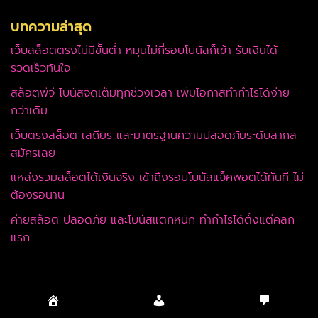
บทความล่าสุด
เว็บสล็อตตรงไม่มีขั้นต่ำ หมุนไม่กี่รอบโบนัสก็เข้า รับเงินได้
รวดเร็วทันใจ
สล็อตพีจี โบนัสจัดเต็มทุกช่วงเวลา เพิ่มโอกาสทำกำไรได้ง่าย
กว่าเดิม
เว็บตรงสล็อต เสถียร และมาตรฐานความปลอดภัยระดับสากล
สมัครเลย
แหล่งรวมสล็อตได้เงินจริง เข้าถึงรอบโบนัสแจ็คพอตได้ทันที ไม่
ต้องรอนาน
ค่ายสล็อต ปลอดภัย และโบนัสแตกหนัก ทำกำไรได้ตั้งแต่คลิก
แรก