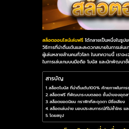
สล็อตออนไลน์เล่นฟรี
ได้กลายเป็นหนึ่งในรูปแบ
วิธีการที่น่าตื่นเต้นและสะดวกสบายในการเล่
ผู้เล่นหลายล้านคนทั่วโลก ในบทความนี้ เราจะ
ในการเล่นเกมบนมือถือ โบนัส และนักพัฒนาชั
สารบัญ
สล็อตโบนัส ที่น่าตื่นเต้น100% ศักยภาพในการ
สล็อตฟรี ที่พัฒนาระบบตลอด ชั้นนำของอุต
สล็อตยอดนิยม กราฟิกที่สะดุดตา มีชื่อเสียง
สล็อตเล่นง่าย มอบประสบการณ์ที่ไม่ซ้ำใคร แล
โดยสรุป