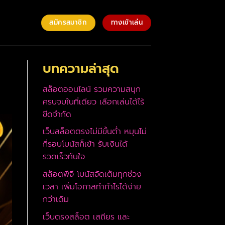
สมัครสมาชิก
ทางเข้าเล่น
บทความล่าสุด
สล็อตออนไลน์ รวมความสนุก
ครบจบในที่เดียว เลือกเล่นได้ไร้
ขีดจำกัด
เว็บสล็อตตรงไม่มีขั้นต่ำ หมุนไม่
กี่รอบโบนัสก็เข้า รับเงินได้
รวดเร็วทันใจ
สล็อตพีจี โบนัสจัดเต็มทุกช่วง
เวลา เพิ่มโอกาสทำกำไรได้ง่าย
กว่าเดิม
เว็บตรงสล็อต เสถียร และ