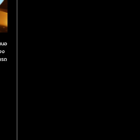
เสนอ
ของ
ารถ