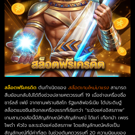
สล็อตฟรีเครดิต
ต้นกำเนิดของ
สล็อตเกมใหม่มาแรง
สามารถ
สืบย้อนกลับไปได้ถึงช่วงปลายศตวรรษที่ 19 เมื่อช่างเครื่องชื่อ
ชาร์ลส์ เฟย์ จากซานฟรานซิสโก รัฐแคลิฟอร์เนีย ได้ประดิษฐ์
สล็อตแมชชีนเชิงกลเครื่องแรกที่เรียกว่า “ระฆังแห่งอิสรภาพ”
เกมสามวงล้อนี้มีสัญลักษณ์ห้าสัญลักษณ์ ได้แก่ เกือกม้า เพชร
โพดำ หัวใจ และระฆังแห่งอิสรภาพ โดยสัญลักษณ์หลังเป็น
สัญลักษณ์ที่มีค่าที่สุด ในช่วงต้นศตวรรษที่ 20 ความนิยมของ