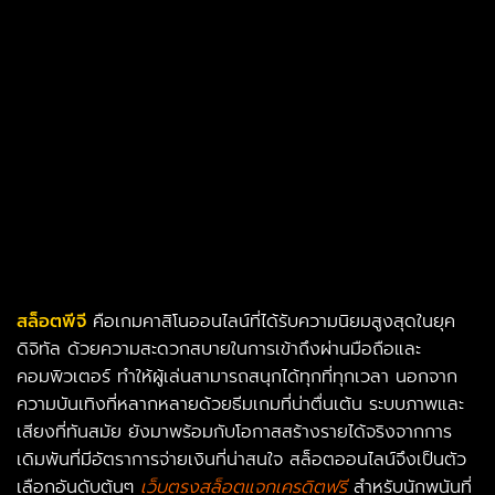
สล็อตพีจี
คือเกมคาสิโนออนไลน์ที่ได้รับความนิยมสูงสุดในยุค
ดิจิทัล ด้วยความสะดวกสบายในการเข้าถึงผ่านมือถือและ
คอมพิวเตอร์ ทำให้ผู้เล่นสามารถสนุกได้ทุกที่ทุกเวลา นอกจาก
ความบันเทิงที่หลากหลายด้วยธีมเกมที่น่าตื่นเต้น ระบบภาพและ
เสียงที่ทันสมัย ยังมาพร้อมกับโอกาสสร้างรายได้จริงจากการ
เดิมพันที่มีอัตราการจ่ายเงินที่น่าสนใจ สล็อตออนไลน์จึงเป็นตัว
เลือกอันดับต้นๆ
เว็บตรงสล็อตแจกเครดิตฟรี
สำหรับนักพนันที่