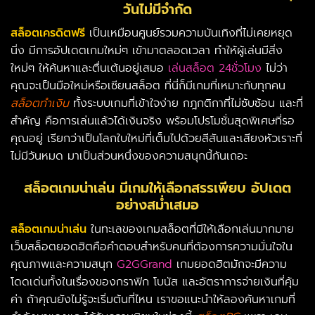
วันไม่มีจำกัด
สล็อตเครดิตฟรี
เป็นเหมือนศูนย์รวมความบันเทิงที่ไม่เคยหยุด
นิ่ง มีการอัปเดตเกมใหม่ๆ เข้ามาตลอดเวลา ทำให้ผู้เล่นมีสิ่ง
ใหม่ๆ ให้ค้นหาและตื่นเต้นอยู่เสมอ
เล่นสล็อต 24ชั่วโมง
ไม่ว่า
คุณจะเป็นมือใหม่หรือเซียนสล็อต ที่นี่ก็มีเกมที่เหมาะกับทุกคน
สล็อตทำเงิน
ทั้งระบบเกมที่เข้าใจง่าย กฎกติกาที่ไม่ซับซ้อน และที่
สำคัญ คือการเล่นแล้วได้เงินจริง พร้อมโปรโมชั่นสุดพิเศษที่รอ
คุณอยู่ เรียกว่าเป็นโลกใบใหม่ที่เต็มไปด้วยสีสันและเสียงหัวเราะที่
ไม่มีวันหมด มาเป็นส่วนหนึ่งของความสนุกนี้กันเถอะ
สล็อตเกมน่าเล่น มีเกมให้เลือกสรรเพียบ อัปเดต
อย่างสม่ำเสมอ
สล็อตเกมน่าเล่น
ในทะเลของเกมสล็อตที่มีให้เลือกเล่นมากมาย
เว็บสล็อตยอดฮิตคือคำตอบสำหรับคนที่ต้องการความมั่นใจใน
คุณภาพและความสนุก
G2GGrand
เกมยอดฮิตมักจะมีความ
โดดเด่นทั้งในเรื่องของกราฟิก โบนัส และอัตราการจ่ายเงินที่คุ้ม
ค่า ถ้าคุณยังไม่รู้จะเริ่มต้นที่ไหน เราขอแนะนำให้ลองค้นหาเกมที่