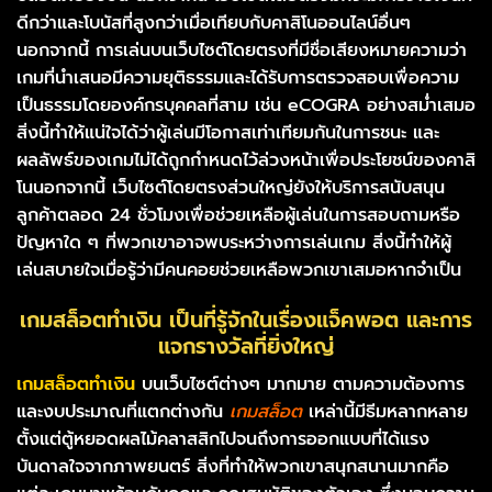
ดีกว่าและโบนัสที่สูงกว่าเมื่อเทียบกับคาสิโนออนไลน์อื่นๆ
นอกจากนี้ การเล่นบนเว็บไซต์โดยตรงที่มีชื่อเสียงหมายความว่า
เกมที่นำเสนอมีความยุติธรรมและได้รับการตรวจสอบเพื่อความ
เป็นธรรมโดยองค์กรบุคคลที่สาม เช่น eCOGRA อย่างสม่ำเสมอ
สิ่งนี้ทำให้แน่ใจได้ว่าผู้เล่นมีโอกาสเท่าเทียมกันในการชนะ และ
ผลลัพธ์ของเกมไม่ได้ถูกกำหนดไว้ล่วงหน้าเพื่อประโยชน์ของคาสิ
โนนอกจากนี้ เว็บไซต์โดยตรงส่วนใหญ่ยังให้บริการสนับสนุน
ลูกค้าตลอด 24 ชั่วโมงเพื่อช่วยเหลือผู้เล่นในการสอบถามหรือ
ปัญหาใด ๆ ที่พวกเขาอาจพบระหว่างการเล่นเกม สิ่งนี้ทำให้ผู้
เล่นสบายใจเมื่อรู้ว่ามีคนคอยช่วยเหลือพวกเขาเสมอหากจำเป็น
เกมสล็อตทำเงิน เป็นที่รู้จักในเรื่องแจ็คพอต และการ
แจกรางวัลที่ยิ่งใหญ่
เกมสล็อตทำเงิน
บนเว็บไซต์ต่างๆ มากมาย ตามความต้องการ
และงบประมาณที่แตกต่างกัน
เกมสล็อต
เหล่านี้มีธีมหลากหลาย
ตั้งแต่ตู้หยอดผลไม้คลาสสิกไปจนถึงการออกแบบที่ได้แรง
บันดาลใจจากภาพยนตร์ สิ่งที่ทำให้พวกเขาสนุกสนานมากคือ