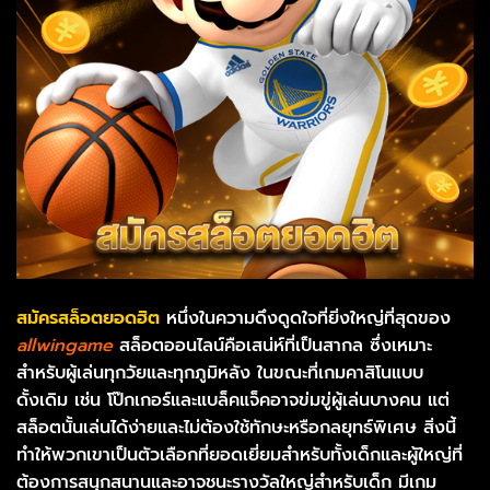
สมัครสล็อตยอดฮิต
หนึ่งในความดึงดูดใจที่ยิ่งใหญ่ที่สุดของ
allwingame
สล็อตออนไลน์คือเสน่ห์ที่เป็นสากล ซึ่งเหมาะ
สำหรับผู้เล่นทุกวัยและทุกภูมิหลัง ในขณะที่เกมคาสิโนแบบ
ดั้งเดิม เช่น โป๊กเกอร์และแบล็คแจ็คอาจข่มขู่ผู้เล่นบางคน แต่
สล็อตนั้นเล่นได้ง่ายและไม่ต้องใช้ทักษะหรือกลยุทธ์พิเศษ สิ่งนี้
ทำให้พวกเขาเป็นตัวเลือกที่ยอดเยี่ยมสำหรับทั้งเด็กและผู้ใหญ่ที่
ต้องการสนุกสนานและอาจชนะรางวัลใหญ่สำหรับเด็ก มีเกม