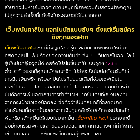
ลำบากจะไม่หายไปเฉยๆ ความสนุกที่มาพร้อมกับสติจะนำพาคุณ
ไปสู่ความสำเร็จที่แท้จริงในระยะยาวได้ไม่ยากเลย
เว็บพนันคาสิโน แจกโบนัสแบบสับๆ ตั้งแต่เริ่มสมัคร
ถึงทุกยอดฝาก
เว็บพนันคาสิโน
สิ่งที่ดึงดูดใจวัยรุ่นและนักเดิมพันหน้าใหม่ได้ดี
ที่สุดคงหนีไม่พ้นเรื่องของความคุ้มค่า ซึ่งบน เว็บคาสิโนออนไลน์
รุ่นใหม่เขารู้ใจจุดนี้ดีเลยจัดโปรโมชั่นมาให้แบบจุกๆ
123BET
ตั้งแต่ก้าวแรกที่คุณสมัครสมาชิก ไม่ว่าจะเป็นโบนัสต้อนรับที่ให้
เครดิตเพิ่มฟรีๆ หรือจะเป็นโปรคืนยอดเสียที่ช่วยเซฟเงินใน
กระเป๋าให้คุณมีโอกาสกลับมาแก้มือได้อีกครั้ง ความคุ้มค่าเหล่านี้
มันคือการเพิ่มโอกาสในการทำกำไรให้มากขึ้นโดยที่ใช้เงินลงทุน
จากกระเป๋าตัวเองน้อยลง ซึ่งถือว่าเป็นกลยุทธ์ที่ฉลาดมาก
สำหรับคนที่อยากปั้นยอดจากเงินทุนหลักร้อยให้กลายเป็นหลัก
พันหรือหลักหมื่นได้แบบไม่ยากเย็น
เว็บคาสิโน No.1
นอกจากนี้
ยังมีกิจกรรมพิเศษแจกของรางวัลตามเทศกาลต่างๆ ที่ทำให้การ
เล่นเกมของคุณมีสีสันและตื่นเต้นอยู่ตลอดเวลา