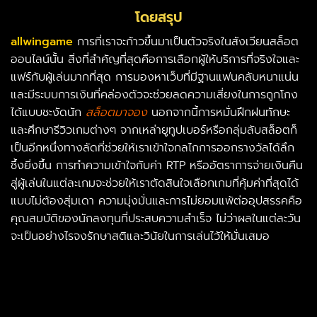
โดยสรุป
allwingame
การที่เราจะก้าวขึ้นมาเป็นตัวจริงในสังเวียนสล็อต
ออนไลน์นั้น สิ่งที่สำคัญที่สุดคือการเลือกผู้ให้บริการที่จริงใจและ
แฟร์กับผู้เล่นมากที่สุด การมองหาเว็บที่มีฐานแฟนคลับหนาแน่น
และมีระบบการเงินที่คล่องตัวจะช่วยลดความเสี่ยงในการถูกโกง
ได้แบบชะงัดนัก
สล็อตมาจอง
นอกจากนี้การหมั่นฝึกฝนทักษะ
และศึกษารีวิวเกมต่างๆ จากเหล่ายูทูปเบอร์หรือกลุ่มลับสล็อตก็
เป็นอีกหนึ่งทางลัดที่ช่วยให้เราเข้าใจกลไกการออกรางวัลได้ลึก
ซึ้งยิ่งขึ้น การทำความเข้าใจกับค่า RTP หรืออัตราการจ่ายเงินคืน
สู่ผู้เล่นในแต่ละเกมจะช่วยให้เราตัดสินใจเลือกเกมที่คุ้มค่าที่สุดได้
แบบไม่ต้องสุ่มเดา ความมุ่งมั่นและการไม่ยอมแพ้ต่ออุปสรรคคือ
คุณสมบัติของนักลงทุนที่ประสบความสำเร็จ ไม่ว่าผลในแต่ละวัน
จะเป็นอย่างไรจงรักษาสติและวินัยในการเล่นไว้ให้มั่นเสมอ