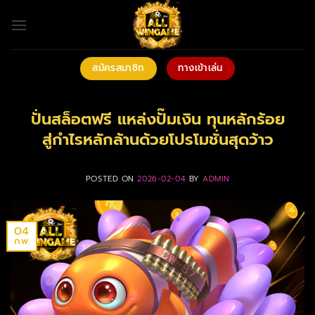
ข้าม
ไป
ยัง
เนื้อหา
สมัครสมาชิก
ทางเข้าเล่น
ปั่นสล็อตฟรี แหล่งปั๊มเงิน ทุนหลักร้อย
สู่กำไรหลักล้านด้วยโปรโมชั่นสุดว้าว
POSTED ON
2026-02-04
BY
ADMIN
04
ก.พ.