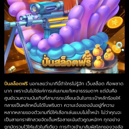
ปั่นสล็อตฟรี
บอกเลยว่านาทีนี้ถ้าใครไม่รู้จัก เว็บสล็อต คือพลาด
มาก เพราะมันไม่ใช่แค่การเล่นเกมแก้เหงาธรรมดาๆ แต่มันคือ
ศูนย์รวมความบันเทิงที่สามารถเปลี่ยนเงินในกระเป๋าหลักร้อยให้
กลายเป็นหลักหมื่นได้ในพริบตา ความเจ๋งของมันอยู่ที่ความ
หลากหลายของตัวเกมที่มีให้เลือกเล่นแบบไม่ซ้ำหน้า ไม่ว่าคุณจะ
เป็นสายกราฟิกสวยจัดเต็มหรือสายเน้นตัวคูณหนักๆ ทุกอย่าง
ถูกมัดรวมไว้ให้แล้วในที่เดียว การก้าวเข้ามาสัมผัสโลกของวงล้อ