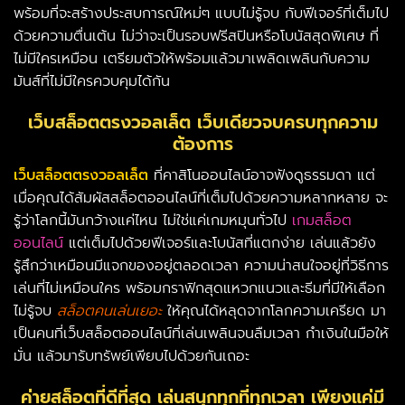
พร้อมที่จะสร้างประสบการณ์ใหม่ๆ แบบไม่รู้จบ กับฟีเจอร์ที่เต็มไป
ด้วยความตื่นเต้น ไม่ว่าจะเป็นรอบฟรีสปินหรือโบนัสสุดพิเศษ ที่
ไม่มีใครเหมือน เตรียมตัวให้พร้อมแล้วมาเพลิดเพลินกับความ
มันส์ที่ไม่มีใครควบคุมได้กัน
เว็บสล็อตตรงวอลเล็ต เว็บเดียวจบครบทุกความ
ต้องการ
เว็บสล็อตตรงวอลเล็ต
ที่คาสิโนออนไลน์อาจฟังดูธรรมดา แต่
เมื่อคุณได้สัมผัสสล็อตออนไลน์ที่เต็มไปด้วยความหลากหลาย จะ
รู้ว่าโลกนี้มันกว้างแค่ไหน ไม่ใช่แค่เกมหมุนทั่วไป
เกมสล็อต
ออนไลน์
แต่เต็มไปด้วยฟีเจอร์และโบนัสที่แตกง่าย เล่นแล้วยัง
รู้สึกว่าเหมือนมีแจกของอยู่ตลอดเวลา ความน่าสนใจอยู่ที่วิธีการ
เล่นที่ไม่เหมือนใคร พร้อมกราฟิกสุดแหวกแนวและธีมที่มีให้เลือก
ไม่รู้จบ
สล็อตคนเล่นเยอะ
ให้คุณได้หลุดจากโลกความเครียด มา
เป็นคนที่เว็บสล็อตออนไลน์ที่เล่นเพลินจนลืมเวลา กำเงินในมือให้
มั่น แล้วมารับทรัพย์เพียบไปด้วยกันเถอะ
ค่ายสล็อตที่ดีที่สุด เล่นสนุกทุกที่ทุกเวลา เพียงแค่มี