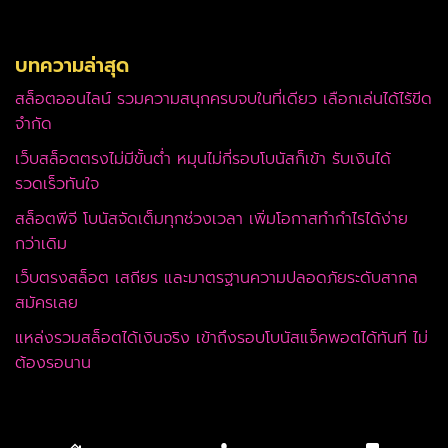
บทความล่าสุด
สล็อตออนไลน์ รวมความสนุกครบจบในที่เดียว เลือกเล่นได้ไร้ขีด
จำกัด
เว็บสล็อตตรงไม่มีขั้นต่ำ หมุนไม่กี่รอบโบนัสก็เข้า รับเงินได้
รวดเร็วทันใจ
สล็อตพีจี โบนัสจัดเต็มทุกช่วงเวลา เพิ่มโอกาสทำกำไรได้ง่าย
กว่าเดิม
เว็บตรงสล็อต เสถียร และมาตรฐานความปลอดภัยระดับสากล
สมัครเลย
แหล่งรวมสล็อตได้เงินจริง เข้าถึงรอบโบนัสแจ็คพอตได้ทันที ไม่
ต้องรอนาน