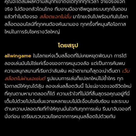
คุณจะได้สัมผัสความสนุกที่เข้าถึงได้ทุกที่ทุกเวลา จ่ายจริงแจก
จริง ไม่ต้องกลัวโดนโกง ทีมงานมืออาชีพดูแลระบบทุกขั้นตอน
แล้วทำไมต้องรอ
สล็อตแจกไม่อั้น
มาโกยเงินไปพร้อมกันในโลก
สล็อตออนไลน์ที่ทุกคนต้องหันมามอง ทุกครั้งที่หมุนคือโอกาส
ใหม่ในการรับโชครางวัลใหญ่
โดยสรุป
allwingame
ในโลกแห่งเว็บสล็อตที่ไม่เคยหยุดพัฒนา การได้
ลองเล่นมันไม่ใช่แค่เรื่องของการหมุนวงล้อ แต่เป็นการค้นพบ
ความสนุกสนานที่เรียกว่าล้นพ้น หน้าตาเกมก็สุดจะน่าตื่นตา
เว็บ
สล็อตไม่ผ่านเอเย่นต์
รูปแบบการเล่นก็แปลกใหม่ไม่ซ้ำใคร ทุก
โอกาสมีให้คุณได้ลุ้น ลองเล่นสล็อตวันนี้ ไม่แน่อาจจะเจอชีวิตใหม่
ที่คุณตามหามาตลอดก็ได้ ความเร้าใจที่ไม่มีที่สิ้นสุดรอคุณอยู่ที่นี่
เต็มไปด้วยโปรโมชั่นแจกแหลกแบบไม่มีเงื่อนไขซับซ้อน และระบบ
ด้านความปลอดภัยที่ทำให้คุณมั่นใจกับทุกการเล่น รีบมาจับจองที่
นั่งก่อน เตรียมรวบรวมโชคจากการหมุนสล็อตไปด้วยกัน